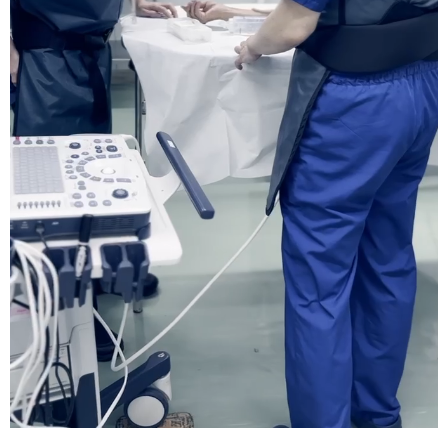
Shunt Center
シャントセンター