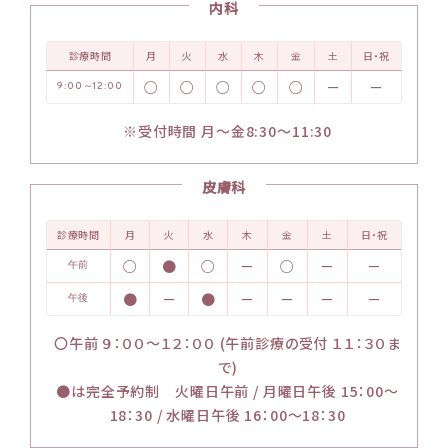
内科
診療時間
月
火
水
木
金
土
日・祝
○
○
○
○
○
－
－
9:00～12:00
※受付時間 月～金8:30～11:30
皮膚科
診療時間
月
火
水
木
金
土
日・祝
○
●
○
－
○
－
－
午前
●
－
●
－
－
－
－
午後
〇午前 ９：００～１２：００ (午前診療の受付 １１：３０ま
で)
●は完全予約制 火曜日午前 / 月曜日午後 15：00～
18：30 / 水曜日午後 16：00～18：30