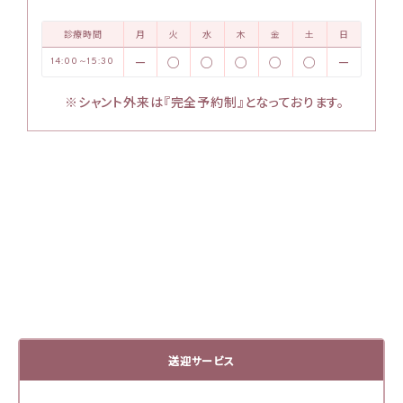
診療時間
月
火
水
木
金
土
日
－
○
○
○
○
○
－
14:00～15:30
※シャント外来は『完全予約制』となっております。
送迎サービス