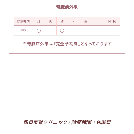
腎臓病外来
診療時間
月
火
水
木
金
土
日・祝
○
－
○
－
－
－
－
午後
※腎臓病外来は『完全予約制』となっております。
四日市腎クリニック / 診療時間・休診日