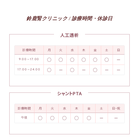
鈴鹿腎クリニック / 診療時間・休診日
人工透析
診療時間
月
火
水
木
金
土
日
○
○
○
○
○
○
－
9:00～17:00
○
－
○
－
○
－
－
17:00～24:00
シャントPTA
診療時間
月
火
水
木
金
土
日・祝
○
○
○
○
○
－
－
午後