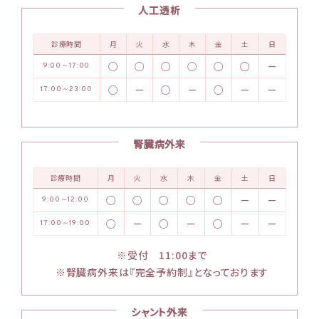
人工透析
診療時間
月
火
水
木
金
土
日
○
○
○
○
○
○
－
9:00～17:00
○
－
○
－
○
－
－
17:00～23:00
腎臓病外来
診療時間
月
火
水
木
金
土
日
○
○
○
○
○
－
－
9:00～12:00
○
－
○
－
○
－
－
17:00～19:00
※受付 11:00まで
※腎臓病外来は『完全予約制』となっております
シャント外来