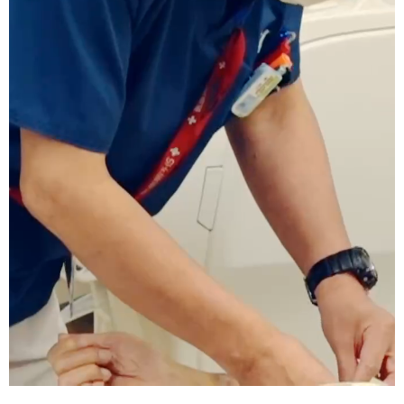
医療法人 如水会
鈴鹿腎クリニック