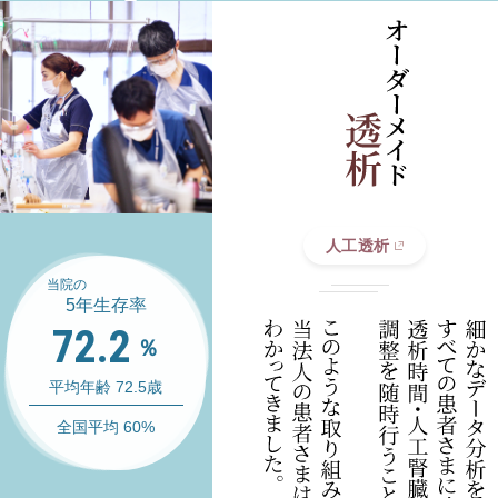
人工透析
当院の
5年生存率
72.2
％
平均年齢 72.5歳
全国平均 60%