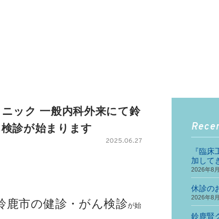
ニック 一般内科外来にて鈴
Recen
ん検診が始まります
2025.06.27
『臨床
加して
2026年8
休診の
2026年8
鈴鹿市の健診・がん検診
が始
鈴鹿腎