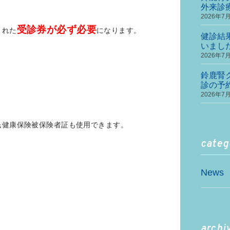
外来診
2026年7
受診券が必ず必要
された
になります。
健診結
いまし
2026年7
鈴鹿腎
診の予
2026年7
民健康保険被保険者証も使用できます。
categ
News
archi