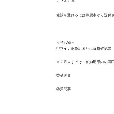
まります
健診を受けるには鈴鹿市から送付
＜持ち物＞
①マイナ保険証または資格確認書
※７月末までは、有効期限内の国
②受診券
③質問票