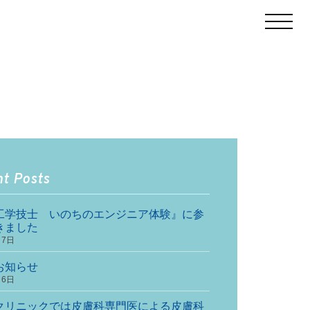
t Posts
工学技士 いのちのエンジニア体験』に参
きました
月7日
お知らせ
月6日
クリニックでは皮膚科専門医による皮膚科