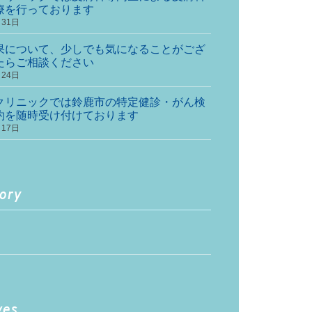
療を行っております
月31日
果について、少しでも気になることがござ
たらご相談ください
月24日
クリニックでは鈴鹿市の特定健診・がん検
約を随時受け付けております
月17日
ory
ves