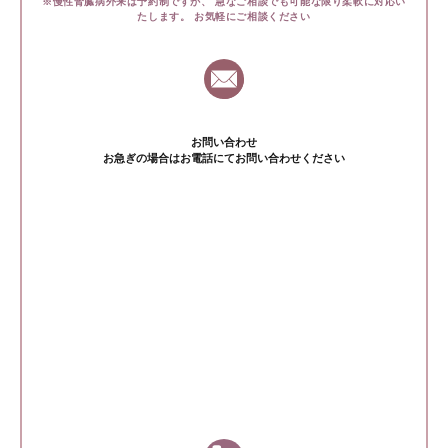
※慢性腎臓病外来は予約制ですが、
急なご相談でも可能な限り柔軟に対応い
たします。
お気軽にご相談ください
お問い合わせ
お急ぎの場合はお電話にてお問い合わせください
鈴鹿腎クリニック
059-381-0880
受付時間 9〜16時