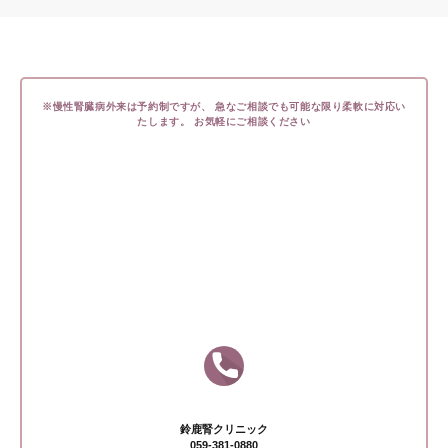
※慢性腎臓病外来は予約制ですが、
急なご相談でも可能な限り柔軟に対応い
たします。
お気軽にご相談ください
お問い合わせ
お急ぎの場合はお電話にてお問い合わせください
鈴鹿腎クリニック
059-381-0880