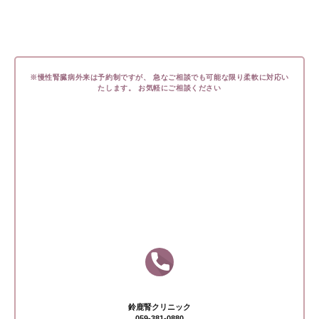
※慢性腎臓病外来は予約制ですが、
急なご相談でも可能な限り柔軟に対応い
たします。
お気軽にご相談ください
お問い合わせ
お急ぎの場合はお電話にてお問い合わせください
鈴鹿腎クリニック
059-381-0880