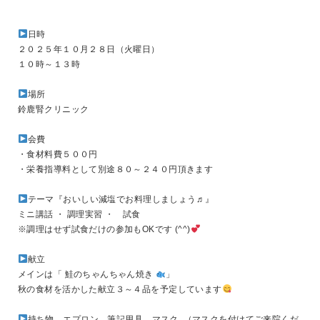
日時
２０２５年１０月２８日（火曜日）
１０時～１３時
場所
鈴鹿腎クリニック
会費
・食材料費５００円
・栄養指導料として別途８０～２４０円頂きます
テーマ『おいしい減塩でお料理しましょう♬』
ミニ講話 ・ 調理実習 ・ 試食
※調理はせず試食だけの参加もOKです (^^)
献立
メインは「 鮭のちゃんちゃん焼き
」
秋の食材を活かした献立３～４品を予定しています
持ち物 エプロン、筆記用具、マスク （マスクを付けてご来院くだ