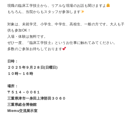
現職の臨床工学技士から、リアルな現場のお話も聞けますよ
もちろん、当院からもスタッフが参加します
対象は、未就学児、小学生、中学生、高校生、一般の方です。大人も子
供も参加OK！
入場・体験は無料です。
ぜひ一度、『臨床工学技士』というお仕事に触れてみてください。
多数のご参加お待ちしております
日時：
２０２５年９月２８日(日曜日)
１０時～１６時
場所：
〒５１４－００６１
三重県津市一身田上津部田３０６０
三重県総合博物館
Miemu交流展示室