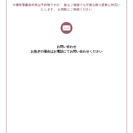
※慢性腎臓病外来は予約制ですが、
急なご相談でも可能な限り柔軟に対応い
たします。
お気軽にご相談ください
お問い合わせ
お急ぎの場合はお電話にてお問い合わせください
鈴鹿腎クリニック
059-381-0880
受付時間 9〜16時