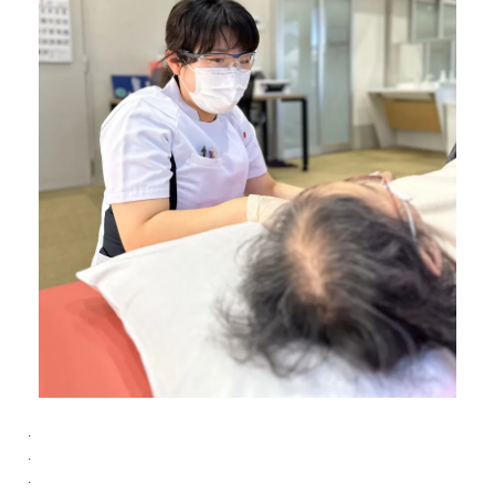
.
.
.